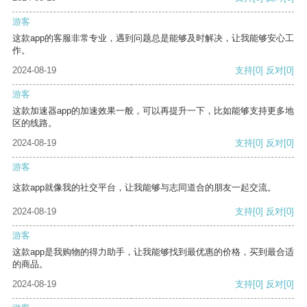
游客
这款app的客服非常专业，遇到问题总是能够及时解决，让我能够安心工
作。
2024-08-19
支持
[0]
反对
[0]
游客
这款加速器app的加速效果一般，可以再提升一下，比如能够支持更多地
区的线路。
2024-08-19
支持
[0]
反对
[0]
游客
这款app就像我的社交平台，让我能够与志同道合的朋友一起交流。
2024-08-19
支持
[0]
反对
[0]
游客
这款app是我购物的得力助手，让我能够找到最优惠的价格，买到最合适
的商品。
2024-08-19
支持
[0]
反对
[0]