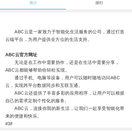
简介
排行
ABC云是一家致力于智能化生活服务的公司，通过打造
云端平台，为用户提供全方位的生活支持。
ABC云官方网址
无论是在工作中需要协作，还是在生活中需要分享，
ABC云都能够帮助你轻松实现。
通过手机、电脑等设备，用户可以随时随地访问ABC
云，实现跨平台数据同步和互联互通。
ABC云还提供了丰富多彩的应用程序，让用户可以根据
自己的需求定制个性化的服务。
ABC云，连接你我的新生活，让我们一起享受智能化带
来的便捷和快乐。
#3#