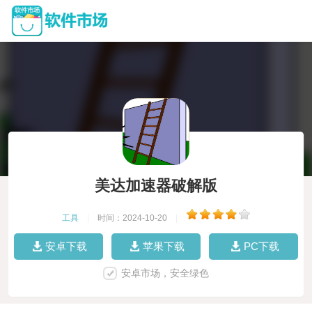
美达加速器破解版
工具
|
时间：2024-10-20
|
安卓下载
苹果下载
PC下载
安卓市场，安全绿色