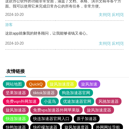
这款办公软件的功能非常全面，涵盖了文档、表格、演示文稿等各个方
面。我可以使用它来完成日常办公的所有任务，非常方便。
2024-10-20
支持
[0]
反对
[0]
游客
这款app就像我的财务顾问，让我能够省钱又省心。
2024-10-20
支持
[0]
反对
[0]
友情链接
网站地图
QuickQ
旋风加速度器
旋风加速
坚果加速器
tiktok加速器
狗急加速器官网
免费vqn外网加速
小蓝鸟
优途加速器官网
风驰加速器
旋风加速器
免费vps加速器外网苹果版
旋风加速度器
快连加速器
快连加速器官网入口
原子加速器
快鸭加速器
快柠檬加速器
旋风加速度器
外网网址导航