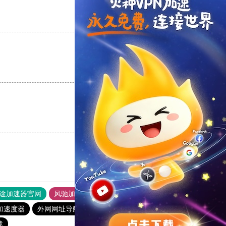
支持
[0]
反对
[0]
支持
[0]
反对
[0]
支持
[0]
反对
[0]
途加速器官网
风驰加速器
旋风加速器
加速度器
外网网址导航
软件中心
雷霆加速
狂飙加速器
载